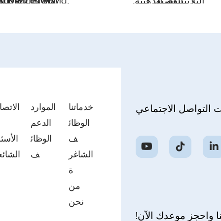
الفضية.
البلاتينيوم, الذهبية,
, NW2, NW5,
 Advanced NW
 Supreme, Grand,
خدماتنا
الموارد
الاتصا
ت التواصل الاجتماعي
الوظائ
الدعم
ب
ف
الوظائ
الأسئل
الشاغر
ف
الشائع
ة
من
نحن
ا واحجز موعدك الآن!