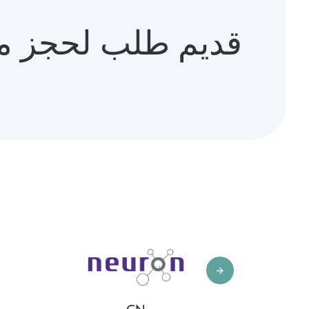
قديم طلب لحجز م