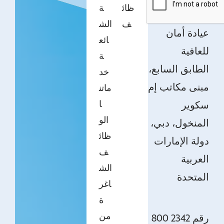
ظائ
ة
ف
الش
عيادة أمان
ائع
للعافية
ة
الطابق السابع،
خد
مبنى مكاتب إم
ماتن
ا
سكوير
الو
المنخول، دبي،
ظائ
دولة الإمارات
ف
العربية
الش
المتحدة
اغر
ة
من
800 2342 رقم