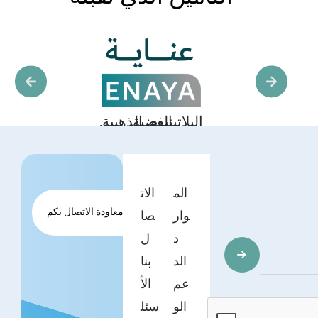
Royal, Supreme, Grand,
Key, Advanced NW
NW1, NW2, NW5,
الم
الات
طلب معاودة الاتصال بكم
وار
صا
د
ل
الد
بنا
عم
الأ
الو
سئل