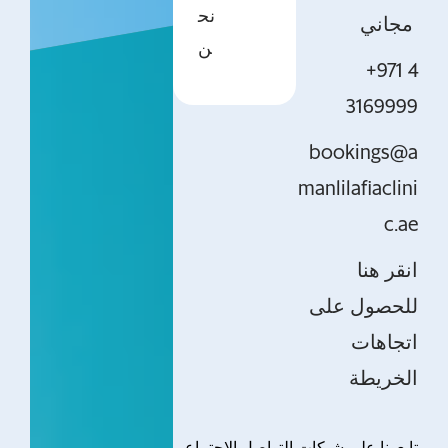
نح
مجاني
ن
+971 4
3169999
bookings@a
manlilafiaclini
c.ae
انقر هنا
للحصول على
اتجاهات
الخريطة