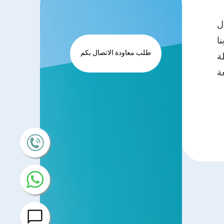
ل
نا
طلب معاودة الاتصال بكم
ة
ة