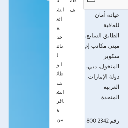
ظائ
ة
ف
الش
عيادة أمان
ائع
للعافية
ة
الطابق السابع،
خد
مبنى مكاتب إم
ماتن
ا
سكوير
الو
المنخول، دبي،
ظائ
دولة الإمارات
ف
العربية
الش
المتحدة
اغر
ة
من
800 2342 رقم