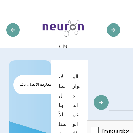
CN
الم
الات
طلب معاودة الاتصال بكم
وار
صا
د
ل
الد
بنا
عم
الأ
الو
سئل