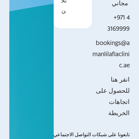
نح
مجاني
ن
+971 4
3169999
bookings@a
manlilafiaclini
c.ae
انقر هنا
للحصول على
اتجاهات
الخريطة
تابعونا على شبكات التواصل الاجتماعي