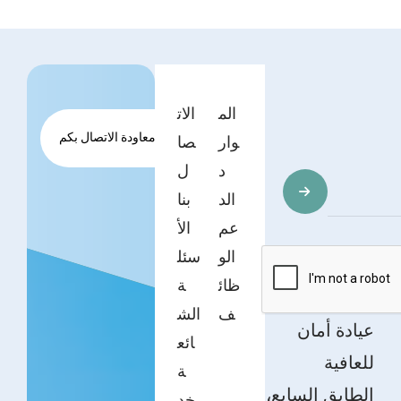
الم
الات
طلب معاودة الاتصال بكم
وار
صا
د
ل
الد
بنا
عم
الأ
الو
سئل
ظائ
ة
ف
الش
عيادة أمان
ائع
للعافية
ة
الطابق السابع،