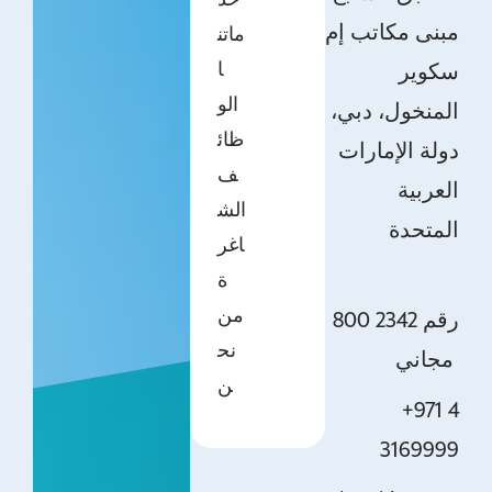
خد
مبنى مكاتب إم
ماتن
ا
سكوير
الو
المنخول، دبي،
ظائ
دولة الإمارات
ف
العربية
الش
المتحدة
اغر
ة
من
800 2342 رقم
نح
مجاني
ن
+971 4
3169999