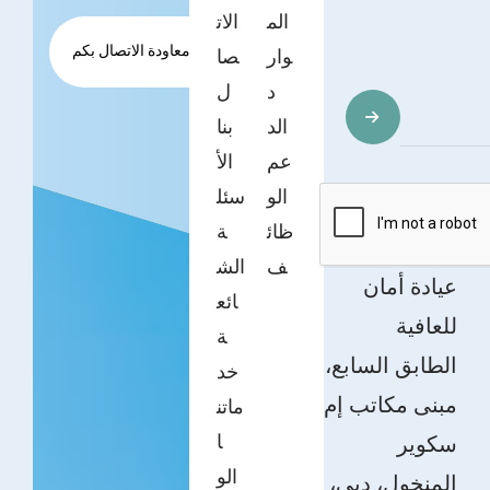
الم
الات
طلب معاودة الاتصال بكم
وار
صا
د
ل
الد
بنا
عم
الأ
الو
سئل
ظائ
ة
ف
الش
عيادة أمان
ائع
للعافية
ة
الطابق السابع،
خد
مبنى مكاتب إم
ماتن
ا
سكوير
الو
المنخول، دبي،