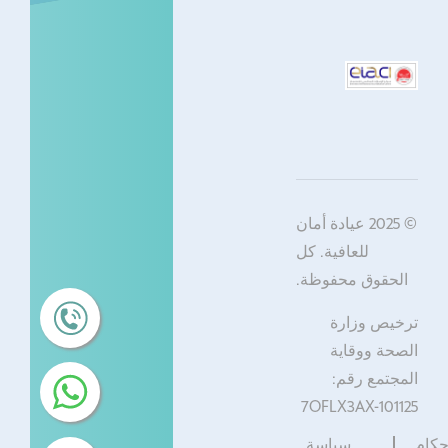
© 2025 عيادة أمان
للعافية. كل
الحقوق محفوظة.
ترخيص وزارة
الصحة ووقاية
المجتمع رقم:
7OFLX3AX-101125
حكام
سياسة