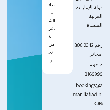
ظائ
دولة الإمارات
ف
العربية
الش
المتحدة
اغر
ة
من
800 2342 رقم
نح
مجاني
ن
+971 4
3169999
bookings@a
manlilafiaclini
c.ae