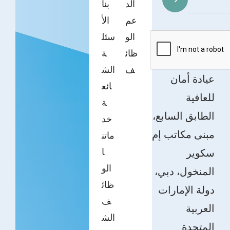
الد
بنا
عم
الأ
الو
سئل
ظائ
ة
ف
الش
عيادة أمان
ائع
للعافية
ة
الطابق السابع،
خد
مبنى مكاتب إم
ماتن
ا
سكوير
الو
المنخول، دبي،
ظائ
دولة الإمارات
ف
العربية
الش
المتحدة