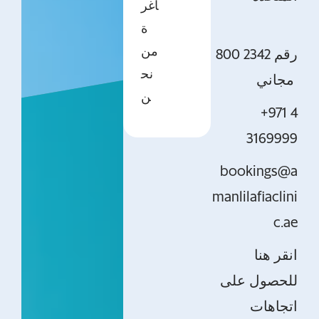
اغر
ة
من
800 2342 رقم
نح
مجاني
ن
+971 4
3169999
bookings@a
manlilafiaclini
c.ae
انقر هنا
للحصول على
اتجاهات