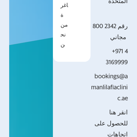
المتحدة
اغر
ة
من
800 2342 رقم
نح
مجاني
ن
+971 4
3169999
bookings@a
manlilafiaclini
c.ae
انقر هنا
للحصول على
اتجاهات