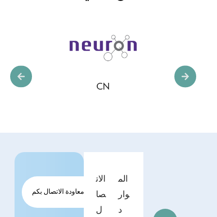
CN
الم
الات
طلب معاودة الاتصال بكم
وار
صا
د
ل