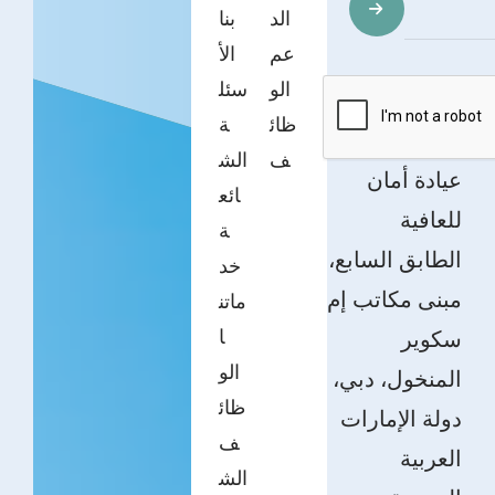
الد
بنا
عم
الأ
الو
سئل
ظائ
ة
ف
الش
عيادة أمان
ائع
للعافية
ة
الطابق السابع،
خد
مبنى مكاتب إم
ماتن
ا
سكوير
الو
المنخول، دبي،
ظائ
دولة الإمارات
ف
العربية
الش