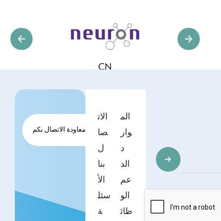
CN
الم
الات
طلب معاودة الاتصال بكم
وار
صا
د
ل
الد
بنا
عم
الأ
الو
سئل
ظائ
ة