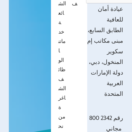
ف
الش
عيادة أمان
ائع
للعافية
ة
الطابق السابع،
خد
مبنى مكاتب إم
ماتن
ا
سكوير
الو
المنخول، دبي،
ظائ
دولة الإمارات
ف
العربية
الش
المتحدة
اغر
ة
من
800 2342 رقم
نح
مجاني