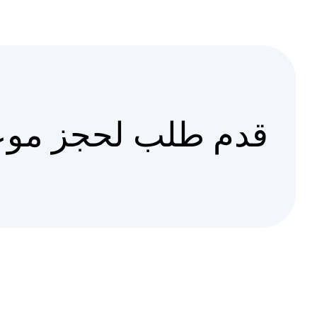
قدم طلب لحجز موع