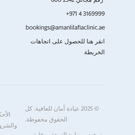
800 2342 رقم مجاني
+971 4 3169999
bookings@amanlilafiaclinic.ae
انقر هنا للحصول على اتجاهات
الخريطة
© 2025 عيادة أمان للعافية. كل
الأحك
الحقوق محفوظة.
والشر