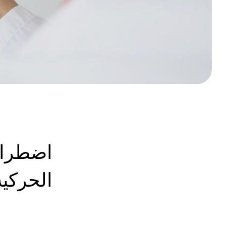
اضطراب
الحركية