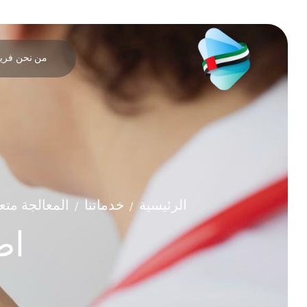
من نحن
فريق
الرئيسية
خدماتنا
المعالجة متع
/
/
اض