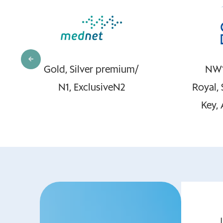
Gold, Silver premium/
NW1
N1, ExclusiveN2
Royal,
Key,
ل