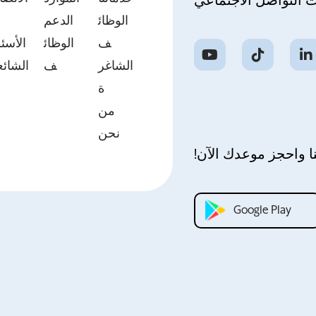
ت التواصل الاجتماعي
الوظائ
الدعم
ب
ف
الوظائ
الأسئل
الشاغر
ف
الشائع
ة
من
نحن
ا واحجز موعدك الآن!
Google Play