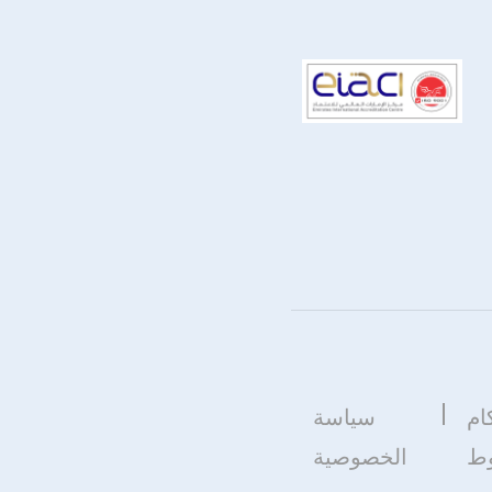
ام
سياسة
وط
الخصوصية