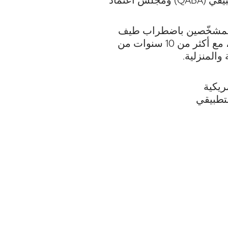
حاصلة على اعتماد مؤهلي تحليل السلوك التطبيقي (QABA) ومجلس اعتماد
المشخّصين باضطراب طيف
التوحد واضطراب فرط الحركة وتشتت الانتباه، مع أكثر من 10 سنوات من
 والمنزلية.
ريكية
تطبيقي