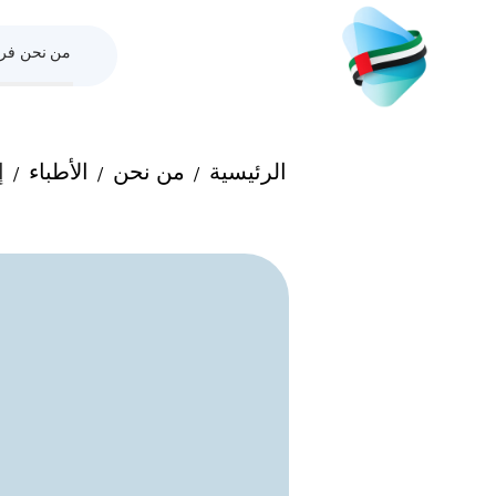
من نحن
فري
الرئيسية
من نحن
الأطباء
إ
/
/
/