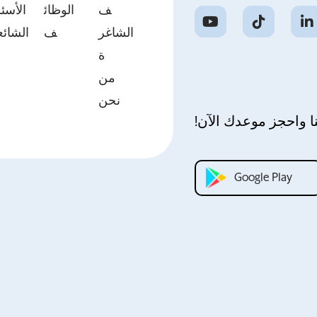
ف
الوظائ
الأسئل
الشاغر
ف
الشائع
ة
من
نحن
ا واحجز موعدك الآن!
Google Play