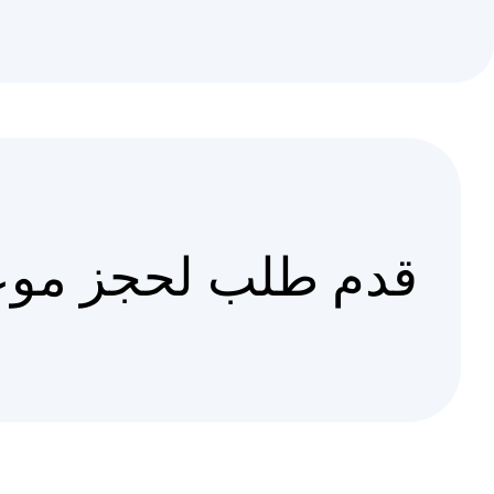
قدم طلب لحجز موع