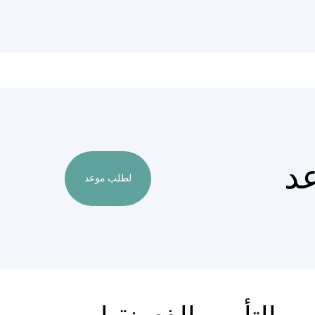
د
لطلب موعد