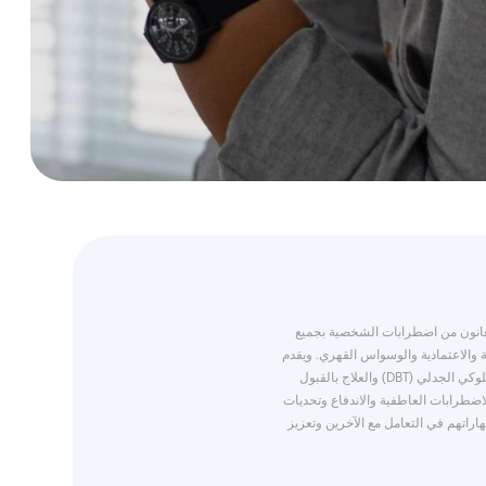
ين يعانون من اضطرابات الشخصية بجميع
 والاعتمادية والوسواس القهري. ويقدم
متخصصونا علاجات مثبتة النجاح مثل العلاج السلوكي الجدلي (DBT) والعلاج بالقبول
دارة الاضطرابات العاطفية والاندفاع وتحديات
اراتهم في التعامل مع الآخرين وتعزيز