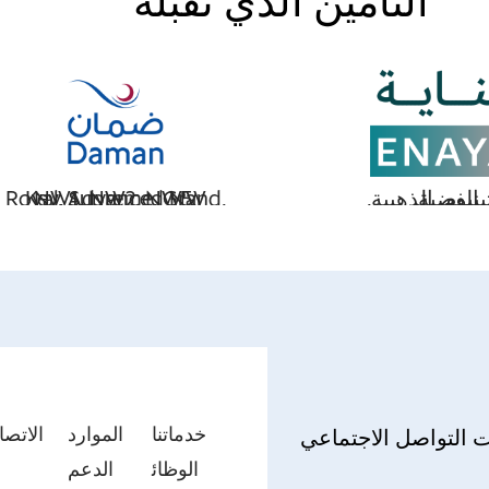
التأمين الذي نقبله
ضية.
م, الذهبية,
NW1, NW2, NW5,
Key, Advanced NW
Royal, Supreme, Grand,
خدماتنا
الموارد
الاتصا
ت التواصل الاجتماعي
الوظائ
الدعم
ب