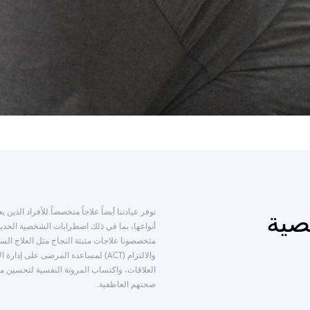
توفر عيادتنا أيضاً علاجاً متخصصاً للأفراد الذ
صية
أنواعها، بما في ذلك اضطرابات الشخصية الحدية
والالتزام (ACT) لمساعدة المرضى على إ
العلاقات، واكتساب المرونة النفسية لتحسين مه
صحتهم العاطفية.