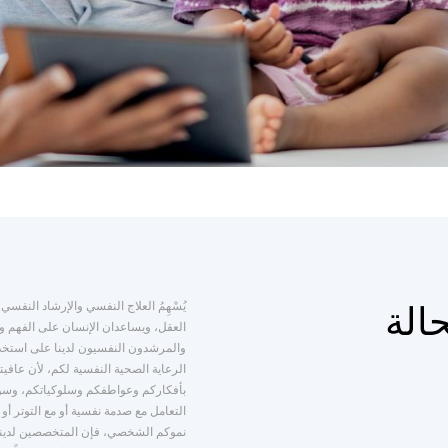
يُسْهِمُ العلاج النفسي والإرشاد النفس
الة
العقل، ويساعدان الإنسان على الفهم وا
والمرشدون النفسيون لدينا على استخد
الرعاية الصحية النفسية لكم، لأن عافيتك
بأفكاركم وعواطفكم وسلوكياتكم، وسوا
التعامل مع صدمة نفسية أو مع التوتر أ
نموكم الشخصي، فإن المتخصصين لدينا ي