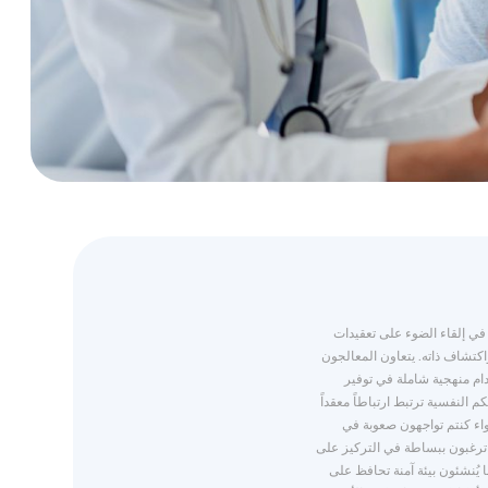
ي في إلقاء الضوء على تعقيدات
كتشاف ذاته. يتعاون المعالجون
ام منهجية شاملة في توفير
م النفسية ترتبط ارتباطاً معقداً
ء كنتم تواجهون صعوبة في
و ترغبون ببساطة في التركيز على
ُنشئون بيئة آمنة تحافظ على