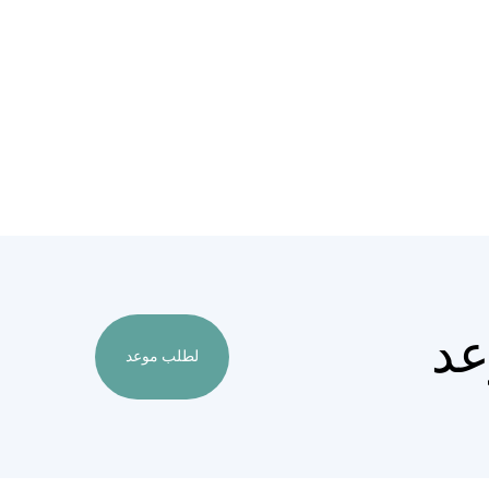
عد
لطلب موعد