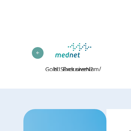
Diamond Network,
Elite Network
Gold, 
N1,