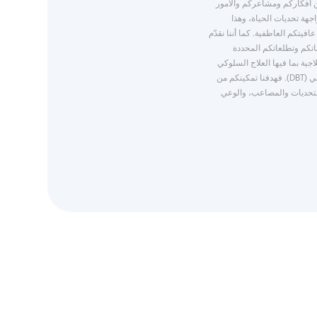
ن أفكاركم ومشاعركم والأمور
جهة تحديات الحياة، وهذا
يتكم العاطفية. كما أننا نقدّم
جاتكم وتطلعاتكم المحددة
اجية بما فيها العلاج السلوكي
المعرفي (CBT) والعلاج السلوكي الجدلي (DBT). فهدفنا تمكينكم من
التحديات والمصاعب، والوعي