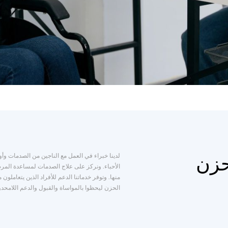
لدينا خبراء في العمل مع الناجين من الصدمات وأ
حزن
الأحباء. ونركز على علاج الصدمات لمساعدة المر
منها. وتوفر خدماتنا الدعم للأفراد الذين يتعاملون
الحزن ليحظوا بالمواساة والقبول والدعم اللامحدو