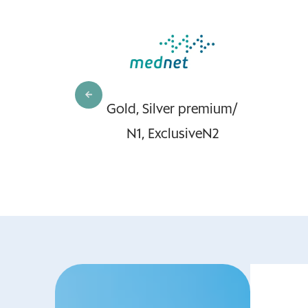
rk,
Gold, Silver premium/
k
N1, ExclusiveN2