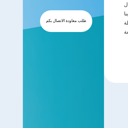
ل
نا
طلب معاودة الاتصال بكم
ة
ة