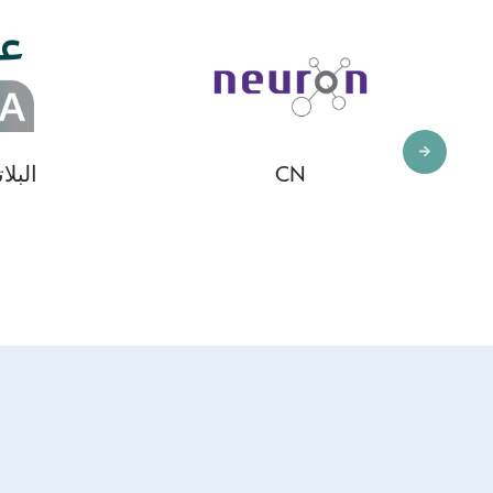
CN
البلا