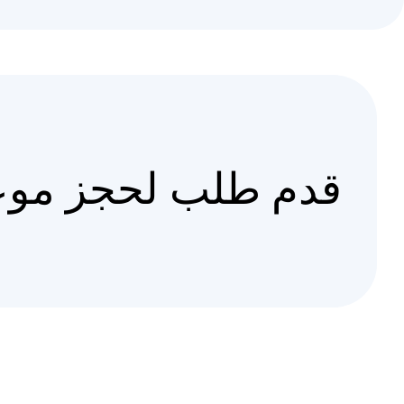
قدم طلب لحجز موع